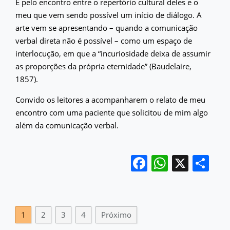
É pelo encontro entre o repertório cultural deles e o
meu que vem sendo possível um início de diálogo. A
arte vem se apresentando – quando a comunicação
verbal direta não é possível – como um espaço de
interlocução, em que a “incuriosidade deixa de assumir
as proporções da própria eternidade” (Baudelaire,
1857).
Convido os leitores a acompanharem o relato de meu
encontro com uma paciente que solicitou de mim algo
além da comunicação verbal.
Facebook
WhatsA
X
Sh
1
2
3
4
Próximo