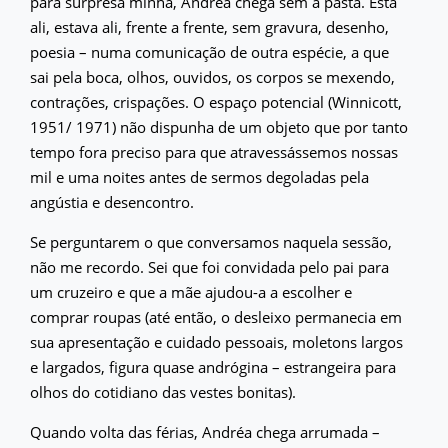
para surpresa minha, Andréa chega sem a pasta. Está
ali, estava ali, frente a frente, sem gravura, desenho,
poesia – numa comunicação de outra espécie, a que
sai pela boca, olhos, ouvidos, os corpos se mexendo,
contrações, crispações. O espaço potencial (Winnicott,
1951/ 1971) não dispunha de um objeto que por tanto
tempo fora preciso para que atravessássemos nossas
mil e uma noites antes de sermos degoladas pela
angústia e desencontro.
Se perguntarem o que conversamos naquela sessão,
não me recordo. Sei que foi convidada pelo pai para
um cruzeiro e que a mãe ajudou-a a escolher e
comprar roupas (até então, o desleixo permanecia em
sua apresentação e cuidado pessoais, moletons largos
e largados, figura quase andrógina – estrangeira para
olhos do cotidiano das vestes bonitas).
Quando volta das férias, Andréa chega arrumada –