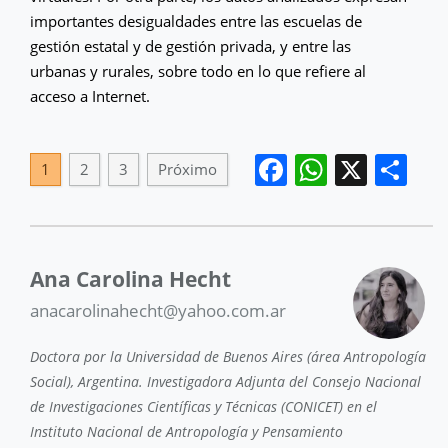
importantes desigualdades entre las escuelas de
gestión estatal y de gestión privada, y entre las
urbanas y rurales, sobre todo en lo que refiere al
acceso a Internet.
Facebook
WhatsA
X
Sh
1
2
3
Próximo
Ana Carolina Hecht
anacarolinahecht@yahoo.com.ar
Doctora por la Universidad de Buenos Aires (área Antropología
Social), Argentina. Investigadora Adjunta del Consejo Nacional
de Investigaciones Científicas y Técnicas (CONICET) en el
Instituto Nacional de Antropología y Pensamiento