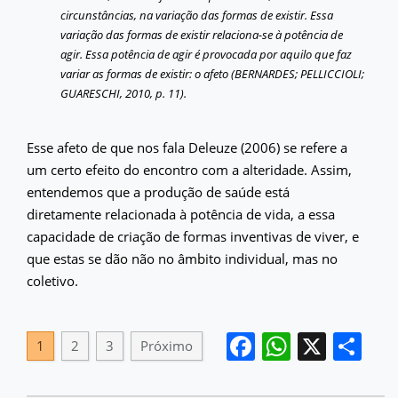
circunstâncias, na variação das formas de existir. Essa
variação das formas de existir relaciona-se à potência de
agir. Essa potência de agir é provocada por aquilo que faz
variar as formas de existir: o afeto (BERNARDES; PELLICCIOLI;
GUARESCHI, 2010, p. 11).
Esse afeto de que nos fala Deleuze (2006) se refere a
um certo efeito do encontro com a alteridade. Assim,
entendemos que a produção de saúde está
diretamente relacionada à potência de vida, a essa
capacidade de criação de formas inventivas de viver, e
que estas se dão não no âmbito individual, mas no
coletivo.
Facebook
WhatsA
X
Sh
1
2
3
Próximo