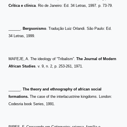
Crítica e clínica
. Rio de Janeiro: Ed. 34 Letras, 1997. p. 73-79.
______.
Bergsonismo
. Tradução Luiz Orlandi. São Paulo: Ed.
34 Letras, 1999.
MAFEJE, A. The ideology of “Tribalism”.
The Journal of Modern
African Studies
. v. 9, n. 2, p. 253-261, 1971.
______.
The theory and ethnography of african social
formations.
The case of the interlacustrine kingdoms
.
London:
Codesria book Series, 1991.
PIRES, F. Crescendo em Catingueira: criança, família e