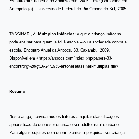
Estatuto da Criança e do Adolescente
. 2005. Tese (Doutorado em
Antropologia) – Universidade Federal do Rio Grande do Sul, 2005
TASSINARI, A.
Múltiplas Infâncias:
o que a criança indígena
pode ensinar para quem já foi à escola – ou a sociedade contra a
escola.
Encontro Anual da Anpocs, 33. Caxambu, 2009.
Disponível em <https://anpocs.com/index.php/papers-33-
encontro/gt-28/gt16-24/1935-antonellatassinari-multiplas/file>
Resumo
Neste artigo, convidamos os leitores a rejeitar classificações
apriorísticas do que é ser criança e ser adulto, rural e urbano.
Para alguns sujeitos com quem fizemos a pesquisa, ser criança