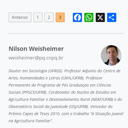
Facebook
WhatsA
X
Sh
Anterior
1
2
3
Nilson Weisheimer
weisheimer@pq.cnpq.br
Doutor em Sociologia (UFRGS). Professor Adjunto do Centro de
Artes, Humanidades e Letras (CAHL/UFRB). Professor
Permanente do Programa de Pós Graduaçao em Ciências
Sociais (PPGCS/UFRB). Cordenador do Nucleo de Estudos em
Agricultura Familiar e Desenvolvimento Rural (NEAF/UFRB) e do
Observatório Social da Juventude (OSJ/UFRB). Vencedor do
Prêmio Capes de Teses 2010, com o trabalho "A Situação Juvenil
na Agricultura Familiar”.