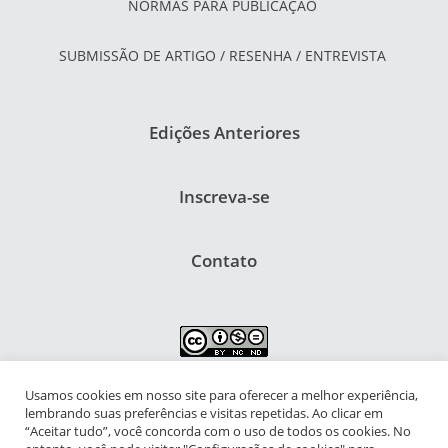
NORMAS PARA PUBLICAÇÃO
SUBMISSÃO DE ARTIGO / RESENHA / ENTREVISTA
Edições Anteriores
Inscreva-se
Contato
Usamos cookies em nosso site para oferecer a melhor experiência,
NIPIAC – Núcleo Interdisciplinar de Pesquisa para a Infância e
lembrando suas preferências e visitas repetidas. Ao clicar em
Adolescência Contemporâneas
“Aceitar tudo”, você concorda com o uso de todos os cookies. No