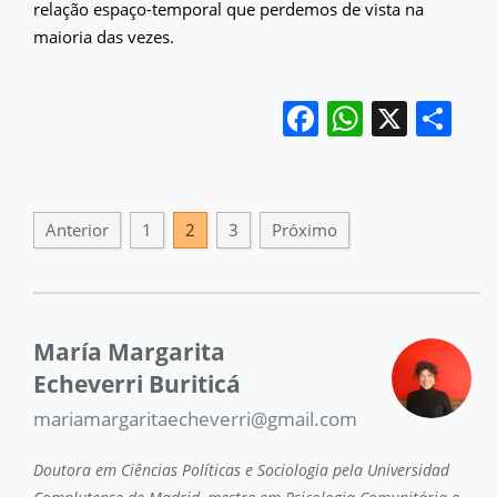
relação espaço-temporal que perdemos de vista na
maioria das vezes.
Facebook
WhatsA
X
Sh
Anterior
1
2
3
Próximo
María Margarita
Echeverri Buriticá
mariamargaritaecheverri@gmail.com
Doutora em Ciências Políticas e Sociologia pela Universidad