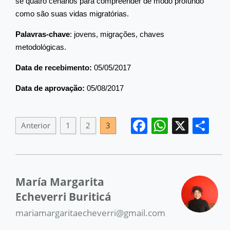
se quatro cenários para compreender de modo profundo
como são suas vidas migratórias.
Palavras-chave
: jovens, migrações, chaves
metodológicas.
Data de
recebimento
:
05/05/2017
Data de aprovação:
05/08/2017
Facebook
WhatsA
X
Sh
Anterior
1
2
3
María Margarita
Echeverri Buriticá
mariamargaritaecheverri@gmail.com