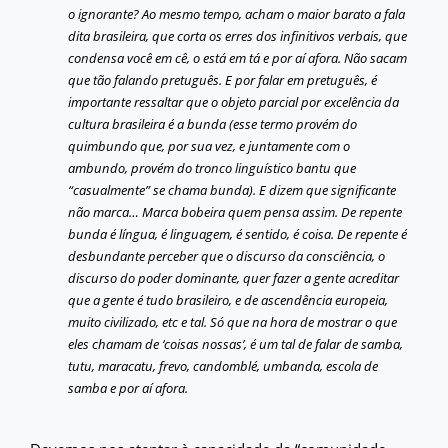
o ignorante? Ao mesmo tempo, acham o maior barato a fala
dita brasileira, que corta os erres dos infinitivos verbais, que
condensa você em cê, o está em tá e por aí afora. Não sacam
que tão falando pretuguês. E por falar em pretuguês, é
importante ressaltar que o objeto parcial por excelência da
cultura brasileira é a bunda (esse termo provém do
quimbundo que, por sua vez, e juntamente com o
ambundo, provém do tronco linguístico bantu que
“casualmente” se chama bunda). E dizem que significante
não marca… Marca bobeira quem pensa assim. De repente
bunda é língua, é linguagem, é sentido, é coisa. De repente é
desbundante perceber que o discurso da consciência, o
discurso do poder dominante, quer fazer a gente acreditar
que a gente é tudo brasileiro, e de ascendência europeia,
muito civilizado, etc e tal. Só que na hora de mostrar o que
eles chamam de ‘coisas nossas’, é um tal de falar de samba,
tutu, maracatu, frevo, candomblé, umbanda, escola de
samba e por aí afora.