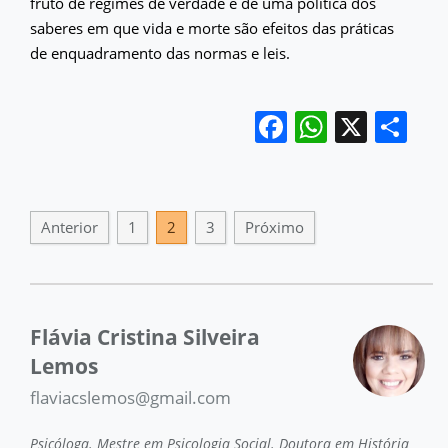
fruto de regimes de verdade e de uma política dos
saberes em que vida e morte são efeitos das práticas
de enquadramento das normas e leis.
Facebook
WhatsA
X
Sh
Anterior
1
2
3
Próximo
Flávia Cristina Silveira
Lemos
flaviacslemos@gmail.com
Psicóloga. Mestre em Psicologia Social. Doutora em História