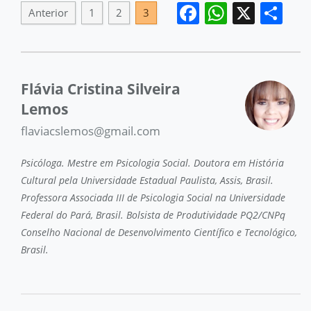
Facebook
WhatsA
X
Sh
Anterior
1
2
3
Flávia Cristina Silveira
Lemos
flaviacslemos@gmail.com
Psicóloga. Mestre em Psicologia Social. Doutora em História
Cultural pela Universidade Estadual Paulista, Assis, Brasil.
Professora Associada III de Psicologia Social na Universidade
Federal do Pará, Brasil. Bolsista de Produtividade PQ2/CNPq
Conselho Nacional de Desenvolvimento Científico e Tecnológico,
Brasil.