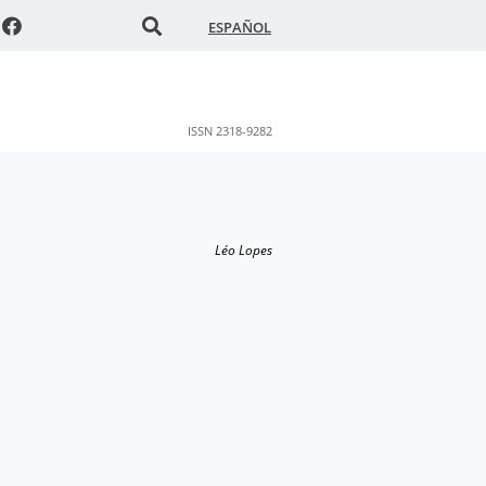
ESPAÑOL
ISSN 2318-9282
Léo Lopes
o