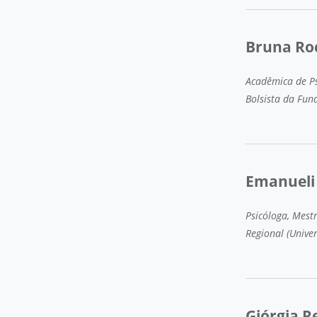
Bruna Ro
Acadêmica de Ps
Bolsista da Fun
Emanueli
Psicóloga, Mes
Regional (Univer
Giórgia R