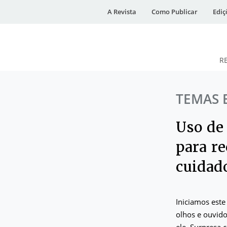
A Revista
Como Publicar
Ediç
R
DESidades
TEMAS 
Uso de 
para re
cuidad
Iniciamos este
olhos e ouvido
ele. Surpresa 