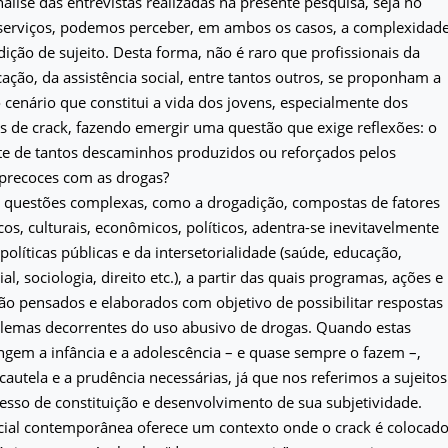
álise das entrevistas realizadas na presente pesquisa, seja no
 serviços, podemos perceber, em ambos os casos, a complexidad
dição de sujeito. Desta forma, não é raro que profissionais da
ação, da assistência social, entre tantos outros, se proponham a
 o cenário que constitui a vida dos jovens, especialmente dos
s de crack, fazendo emergir uma questão que exige reflexões: o
te de tantos descaminhos produzidos ou reforçados pelos
 precoces com as drogas?
e questões complexas, como a drogadição, compostas de fatores
icos, culturais, econômicos, políticos, adentra-se inevitavelmente
olíticas públicas e da intersetorialidade (saúde, educação,
ial, sociologia, direito etc.), a partir das quais programas, ações e
ão pensados e elaborados com objetivo de possibilitar respostas
blemas decorrentes do uso abusivo de drogas. Quando estas
gem a infância e a adolescência – e quase sempre o fazem –,
cautela e a prudência necessárias, já que nos referimos a sujeitos
sso de constituição e desenvolvimento de sua subjetividade.
ocial contemporânea oferece um contexto onde o crack é colocad