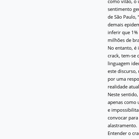
como vilão, o 
sentimento gen
de São Paulo, 
demais epidem
inferir que 1%
milhões de bras
No entanto, é
crack, tem-se
linguagem ide
este discurso
por uma respo
realidade atual
Neste sentido
apenas como u
e impossibilit
convocar para
alastramento.
Entender o cr