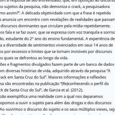
os sujeitos da pesquisa, não demoniza o crack, a pesquisadora
mo assim?”. A delicada objetividade com que a frase é repetida
s anuncia um encontro com revelações de realidades que passa
discursos dominantes que circulam pela mídia repetidamente.
s fala e se faz ouvir, que se expressa com voz tranquila e sorris
oão, estudante do 2º ano do ensino fundamental. A experiência de
a a diversidade de sentimentos vivenciados em seus 14 anos de
os por excessos e limites que se tornam invisíveis por discursos
s quais se defrontou ao longo da vida.
ções e fragmentos divulgados fazem parte de um banco de dados
m diversas histórias de vida, adquirido através da pesquisa “A
rack em Santa Cruz do Sul”. Maiores informações e reflexões
sa são encontradas na publicação “(Re)conhecendo o perfil do
k de Santa Cruz do Sul”, de Garcia et al. (2012).
 João exemplifica uma realidade com a qual nos deparamos
opomos a ouvir o sujeito para além das drogas e dos discursos
o ouvirmos o discurso do sujeito e os seus múltiplos vieses, sej