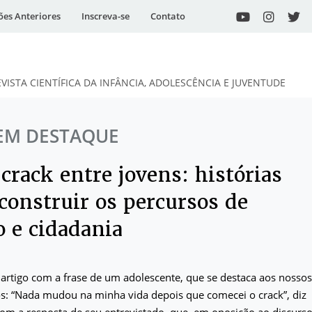
ões Anteriores
Inscreva-se
Contato
EVISTA CIENTÍFICA DA INFÂNCIA, ADOLESCÊNCIA E JUVENTUDE
EM DESTAQUE
crack entre jovens: histórias
construir os percursos de
o e cidadania
 artigo com a frase de um adolescente, que se destaca aos nossos
s: “Nada mudou na minha vida depois que comecei o crack”, diz
com a resposta de seu entrevistado, que, em oposição ao discurs