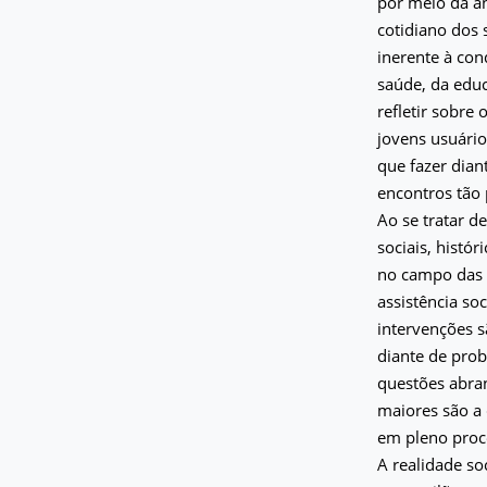
por meio da an
cotidiano dos
inerente à con
saúde, da educ
refletir sobre
jovens usuário
que fazer dian
encontros tão
Ao se tratar d
sociais, histór
no campo das p
assistência soc
intervenções s
diante de pro
questões abran
maiores são a 
em pleno proce
A realidade s