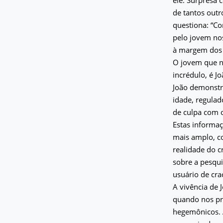
de tantos outr
questiona: “Co
pelo jovem no
à margem dos 
O jovem que no
incrédulo, é J
João demonstr
idade, regulad
de culpa com o
Estas informa
mais amplo, co
realidade do c
sobre a pesqui
usuário de crac
A vivência de
quando nos pr
hegemônicos. A