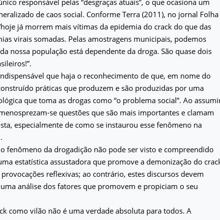
único responsável pelas “desgraças atuais”, o que ocasiona um
eralizado de caos social. Conforme Terra (2011), no jornal Folha
“hoje já morrem mais vítimas da epidemia do crack do que das
ias virais somadas. Pelas amostragens municipais, podemos
 da nossa população está dependente da droga. São quase dois
ileiros!”.
 indispensável que haja o reconhecimento de que, em nome do
 construído práticas que produzem e são produzidas por uma
ológica que toma as drogas como “o problema social”. Ao assumi
, menosprezam-se questões que são mais importantes e clamam
sta, especialmente de como se instaurou esse fenômeno na
.
, o fenômeno da drogadição não pode ser visto e compreendido
ma estatística assustadora que promove a demonização do crac
a provocações reflexivas; ao contrário, estes discursos devem
 uma análise dos fatores que promovem e propiciam o seu
ack como vilão não é uma verdade absoluta para todos. A