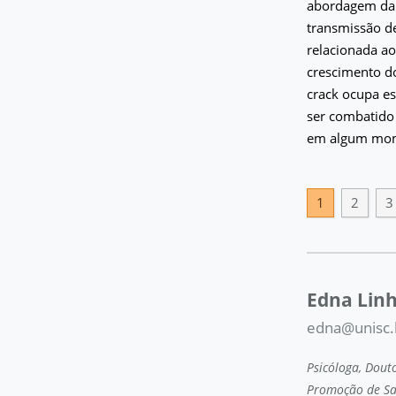
abordagem da 
transmissão de
relacionada a
crescimento do
crack ocupa e
ser combatido e
em algum mome
1
2
3
Edna Linh
edna@unisc.
Psicóloga, Dou
Promoção de Saú