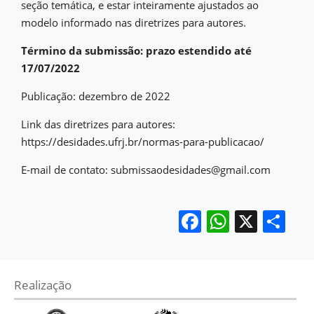
seção temática, e estar inteiramente ajustados ao
modelo informado nas diretrizes para autores.
Término da submissão: prazo estendido até
17/07/2022
Publicação: dezembro de 2022
Link das diretrizes para autores:
https://desidades.ufrj.br/normas-para-publicacao/
E-mail de contato: submissaodesidades@gmail.com
Facebook
WhatsA
X
Sh
Realização