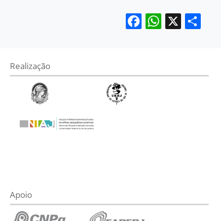
Facebook
WhatsA
X
Sh
Realização
Apoio