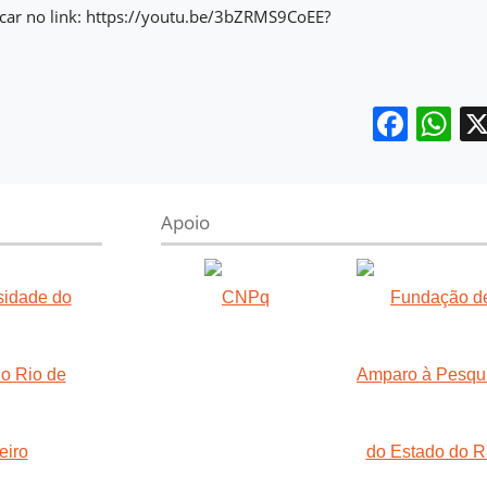
licar no link: https://youtu.be/3bZRMS9CoEE?
Face
W
Apoio