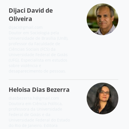
Dijaci David de
Oliveira
dijaci@gmail.com
Doutor em Sociologia pela
Universidade de Brasília (UnB),
professor da Faculdade de
Ciências Sociais (FCS) da
Universidade Federal de Goiás
(UFG). Especialista em estudos
sobre violência e
desaparecimento de pessoas.
Heloisa Dias Bezerra
diasbezerra.h@gmail.com
Doutora em Ciência Política,
professora da Universidade
Federal de Goiás e da
Universidade Federal do Estado
do Rio de Janeiro. Editora