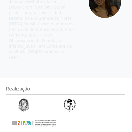
ilanapaiva@hotmail.com
Doutora em Psicologia Social,
professora da Universidade
Federal do Rio Grande do Norte
(UFRN), Brasil. Coordenadora do
Centro de Referência em Direitos
Humanos (CRDH) e do
Observatório da População
infanto-juvenil em Contextos de
Violência (OBIJUV) ambos na
UFRN.
Realização