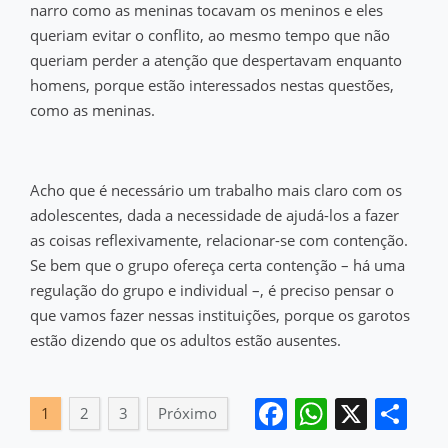
narro como as meninas tocavam os meninos e eles
queriam evitar o conflito, ao mesmo tempo que não
queriam perder a atenção que despertavam enquanto
homens, porque estão interessados ​​nestas questões,
como as meninas.
Acho que é necessário um trabalho mais claro com os
adolescentes, dada a necessidade de ajudá-los a fazer
as coisas reflexivamente, relacionar-se com contenção.
Se bem que o grupo ofereça certa contenção – há uma
regulação do grupo e individual –, é preciso pensar o
que vamos fazer nessas instituições, porque os garotos
estão dizendo que os adultos estão ausentes.
Facebook
WhatsA
X
Sh
1
2
3
Próximo