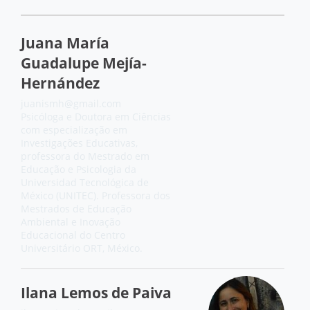
Juana María
Guadalupe Mejía-
Hernández
juanismh@gmail.com
Psicóloga e Doutora em Ciências
com especialização em
Investigações Educativas,
professora do Mestrado em
Educação e Psicologia da
Universidad Tecnológica de
México (UNITEC). Professora dos
Mestrados de Educação
Ambiental e Inovação
Educacional do Centro
Universitário ORT, México.
Ilana Lemos de Paiva