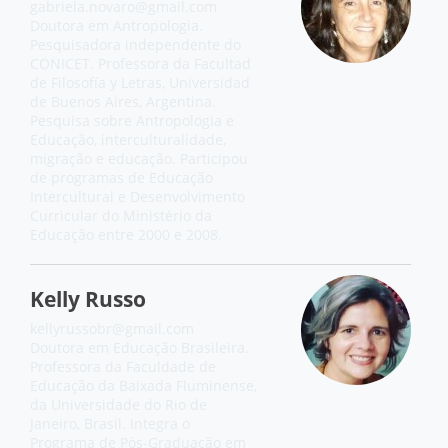
gabriela.novaro@gmail.com
Doutora em Antropologia.
Pesquisadora independente do
CONICET. Professora da Facultad
de Filosofía y Letras, Universidad
de Buenos Aires, Argentina.
Pesquisa sobre Antropologia e
Educação, interculturalidade,
migração e educação. Participou
de programas de Educação
Intercultural e Desenvolvimento
Curricular do Ministério da
Educação entre 2000 e 2008.
Kelly Russo
kellyrussobr@gmail.com
Doutora em Educação Brasileira.
Professora da Faculdade de
Educação da Baixada Fluminense,
da Universidade do Rio de
Janeiro, Brasil. Integra o
Programa de Pós-Graduação em