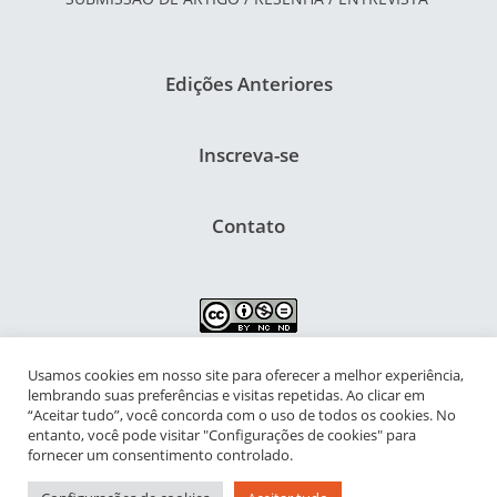
Edições Anteriores
Inscreva-se
Contato
Usamos cookies em nosso site para oferecer a melhor experiência,
NIPIAC – Núcleo Interdisciplinar de Pesquisa para a Infância e
lembrando suas preferências e visitas repetidas. Ao clicar em
Adolescência Contemporâneas
“Aceitar tudo”, você concorda com o uso de todos os cookies. No
entanto, você pode visitar "Configurações de cookies" para
Universidade Federal do Rio de Janeiro - Campus da Praia Vermelha
fornecer um consentimento controlado.
Av. Pasteur, 250 – Urca, Prédio da Decania do CFCH