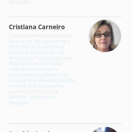
DESIDADES.
Cristiana Carneiro
cristianacarneiro13@gmail.com
Psicanalista. Pós-doutora, Paris
VII. Professora Associada da
Faculdade de Educação e do
Programa de Pós-Graduação em
Psicologia da Universidade
Federal do Rio de Janeiro.
Coordenadora do NIPIAC e do
Grupo de Trabalho da Associação
Nacional de Pesquisa e Pós-
graduação em Psicologia
(ANPEPP) – Psicanálise e
Educação.