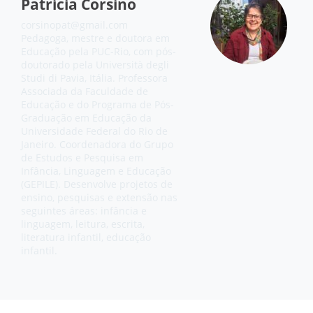
Patrícia Corsino
corsinopat@gmail.com
Pedagoga, mestre e doutora em
Educação pela PUC-Rio, com pós-
doutorado pela Università degli
Studi di Pavia, Itália. Professora
Associada da Faculdade de
Educação e do Programa de Pós-
Graduação em Educação da
Universidade Federal do Rio de
Janeiro. Coordenadora do Grupo
de Estudos e Pesquisa em
Infância, Linguagem e Educação
(GEPILE). Desenvolve projetos de
ensino, pesquisas e extensão nas
seguintes áreas: infância e
linguagem, leitura, escrita,
literatura infantil, educação
infantil.