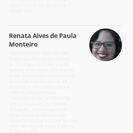
saúde mental, Rio de Janeiro: 7
Letras, 2013.
Renata Alves de Paula
Monteiro
rapmonteiro2014@gmail.com
Professora Adjunta do Instituto
de Psicologia da Universidade
Federal Fluminense (UFF-Niterói),
Brasil. Pesquisadora permanente
do Núcleo Interdisciplinar de
Pesquisa e Intercâmbio para a
Infância e Adolescência
Contemporâneas (NIPIAC/UFRJ).
Editora Associada da Revista
DESidades. Coordenadora do
curso de pós-graduação lato
sensu Psicanálise e Saúde Mental
(UFF). Membro do Espaço-Oficina
de Psicanálise.