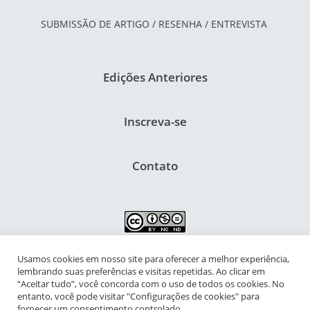
SUBMISSÃO DE ARTIGO / RESENHA / ENTREVISTA
Edições Anteriores
Inscreva-se
Contato
Usamos cookies em nosso site para oferecer a melhor experiência,
NIPIAC – Núcleo Interdisciplinar de Pesquisa para a Infância e
lembrando suas preferências e visitas repetidas. Ao clicar em
Adolescência Contemporâneas
“Aceitar tudo”, você concorda com o uso de todos os cookies. No
entanto, você pode visitar "Configurações de cookies" para
Universidade Federal do Rio de Janeiro - Campus da Praia Vermelha
fornecer um consentimento controlado.