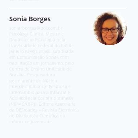
Sonia Borges
soniarborges@uol.com.br
Psicóloga Clínica, Mestre e
Doutora em Psicologia pela
Universidade Federal do Rio de
Janeiro (UFRJ), Brasil. Graduada
em Comunicação Social, com
habilitação em Jornalismo, pelo
Centro de Ensino Unificado de
Brasília. Pesquisadora
permanente do Núcleo
Interdisciplinar de Pesquisa e
Intercâmbio para a Infância e
Adolescência Contemporâneas
(NIPIAC/UFRJ). Editora Associada
da DESidades – Revista Eletrônica
de Divulgação Científica da
Infância e Juventude.