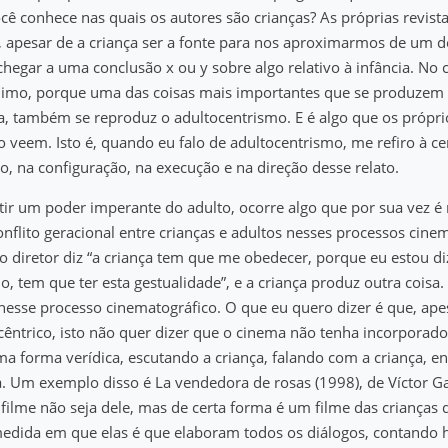
ê conhece nas quais os autores são crianças? As próprias revis
, apesar de a criança ser a fonte para nos aproximarmos de um 
egar a uma conclusão x ou y sobre algo relativo à infância. No
icílimo, porque uma das coisas mais importantes que se produzem
, também se reproduz o adultocentrismo. E é algo que os própri
veem. Isto é, quando eu falo de adultocentrismo, me refiro à ce
to, na configuração, na execução e na direção desse relato.
tir um poder imperante do adulto, ocorre algo que por sua vez é 
onflito geracional entre crianças e adultos nesses processos cinem
 diretor diz “a criança tem que me obedecer, porque eu estou d
lo, tem que ter esta gestualidade”, e a criança produz outra cois
 nesse processo cinematográfico. O que eu quero dizer é que, ap
êntrico, isto não quer dizer que o cinema não tenha incorporado
a forma verídica, escutando a criança, falando com a criança, e
a. Um exemplo disso é La vendedora de rosas (1998), de Víctor Ga
filme não seja dele, mas de certa forma é um filme das crianças 
edida em que elas é que elaboram todos os diálogos, contando h