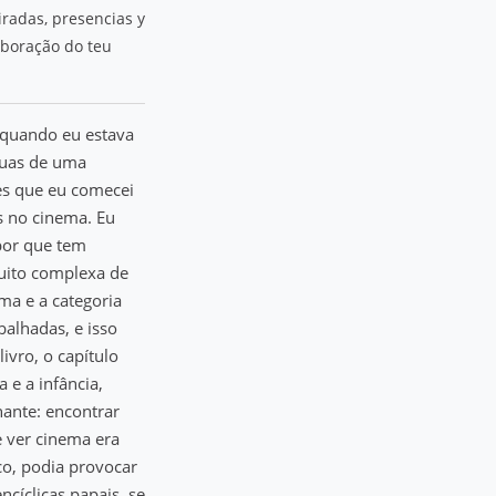
iradas, presencias y
aboração do teu
 quando eu estava
ruas de uma
mes que eu comecei
s no cinema. Eu
 por que tem
uito complexa de
ma e a categoria
balhadas, e isso
ivro, o capítulo
 e a infância,
nante: encontrar
e ver cinema era
co, podia provocar
ncíclicas papais, se