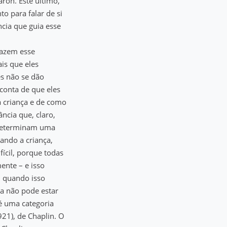
rón. Este último,
o para falar de si
cia que guia esse
fazem esse
ais que eles
es não se dão
conta de que eles
a criança e de como
ncia que, claro,
e determinam uma
eando a criança,
fícil, porque todas
ente – e isso
, quando isso
ça não pode estar
é uma categoria
21), de Chaplin. O