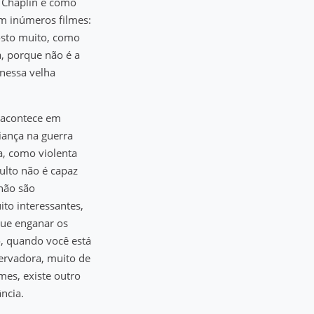
é Chaplin e como
em inúmeros filmes:
osto muito, como
a, porque não é a
 nessa velha
m acontece em
iança na guerra
a, como violenta
ulto não é capaz
 não são
to interessantes,
gue enganar os
o, quando você está
ervadora, muito de
mes, existe outro
ncia.