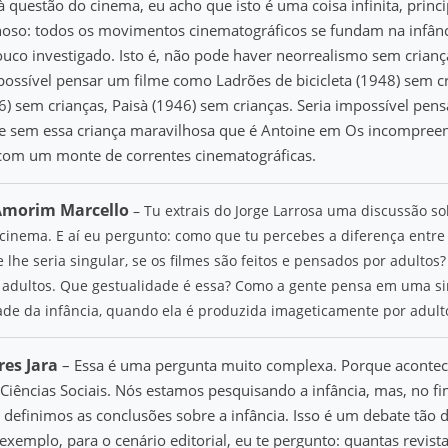
 questão do cinema, eu acho que isto é uma coisa infinita, princ
oso: todos os movimentos cinematográficos se fundam na infânci
ouco investigado. Isto é, não pode haver neorrealismo sem criança
ossível pensar um filme como Ladrões de bicicleta (1948) sem cr
) sem crianças, Paisà (1946) sem crianças. Seria impossível pens
e sem essa criança maravilhosa que é Antoine em Os incompreen
 com um monte de correntes cinematográficas.
Amorim Marcello
– Tu extrais do Jorge Larrosa uma discussão so
 cinema. E aí eu pergunto: como que tu percebes a diferença entr
 lhe seria singular, se os filmes são feitos e pensados por adultos?
s adultos. Que gestualidade é essa? Como a gente pensa em uma s
de da infância, quando ela é produzida imageticamente por adult
es Jara
– Essa é uma pergunta muito complexa. Porque aconte
iências Sociais. Nós estamos pesquisando a infância, mas, no fi
efinimos as conclusões sobre a infância. Isso é um debate tão dif
exemplo, para o cenário editorial, eu te pergunto: quantas revist