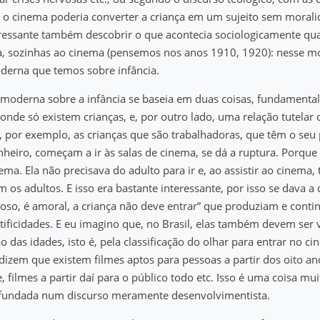
 o cinema poderia converter a criança em um sujeito sem morali
eressante também descobrir o que acontecia sociologicamente qu
, sozinhas ao cinema (pensemos nos anos 1910, 1920): nesse m
derna que temos sobre infância.
 moderna sobre a infância se baseia em duas coisas, fundamenta
 onde só existem crianças, e, por outro lado, uma relação tutelar
 por exemplo, as crianças que são trabalhadoras, que têm o seu p
nheiro, começam a ir às salas de cinema, se dá a ruptura. Porque 
ema. Ela não precisava do adulto para ir e, ao assistir ao cinema,
 os adultos. E isso era bastante interessante, por isso se dava a 
goso, é amoral, a criança não deve entrar” que produziam e con
ntificidades. E eu imagino que, no Brasil, elas também devem ser v
 das idades, isto é, pela classificação do olhar para entrar no cin
dizem que existem filmes aptos para pessoas a partir dos oito an
, filmes a partir daí para o público todo etc. Isso é uma coisa mui
, fundada num discurso meramente desenvolvimentista.