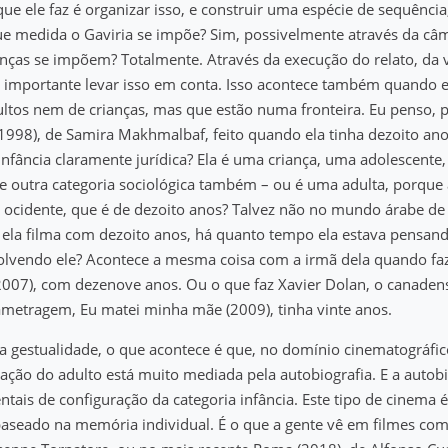
que ele faz é organizar isso, e construir uma espécie de sequênci
que medida o Gaviria se impõe? Sim, possivelmente através da c
nças se impõem? Totalmente. Através da execução do relato, da 
o importante levar isso em conta. Isso acontece também quando 
ltos nem de crianças, mas que estão numa fronteira. Eu penso, 
1998), de Samira Makhmalbaf, feito quando ela tinha dezoito ano
infância claramente jurídica? Ela é uma criança, uma adolescente
 outra categoria sociológica também – ou é uma adulta, porque 
 ocidente, que é de dezoito anos? Talvez não no mundo árabe de
e ela filma com dezoito anos, há quanto tempo ela estava pensa
olvendo ele? Acontece a mesma coisa com a irmã dela quando fa
2007), com dezenove anos. Ou o que faz Xavier Dolan, o canaden
ametragem, Eu matei minha mãe (2009), tinha vinte anos.
da gestualidade, o que acontece é que, no domínio cinematográfi
ração do adulto está muito mediada pela autobiografia. E a autob
tais de configuração da categoria infância. Este tipo de cinema 
aseado na memória individual. É o que a gente vê em filmes co