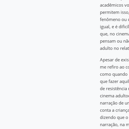
acadêmicos voc
permitem isso
fenômeno ou ch
igual, e é dif
que, no cinema
pensam ou não 
adulto no rela
Apesar de exis
me refiro ao c
como quando o
que fazer aqui
de resistência
cinema adultoc
narração de um
conta a crianç
dizendo que o 
narração, na m