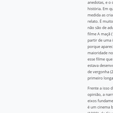
anedotas, e o 
história. Em 
medida as cria
relato. É muit
não são de adu
filme A maçã (
partir de uma 
porque aparece
maioridade no
esse filme qu
estava desenv
de vergonha (
primeiro long
Frente a isso 
opinião, a nar
eixos fundamen
é um cinema b