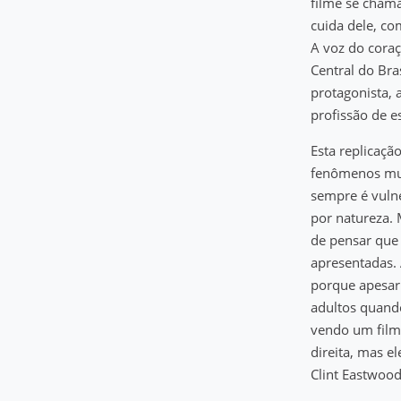
filme se chama
cuida dele, co
A voz do coraç
Central do Bra
protagonista, 
profissão de e
Esta replicaçã
fenômenos muit
sempre é vulne
por natureza. 
de pensar que 
apresentadas. 
porque apesar
adultos quando
vendo um film
direita, mas e
Clint Eastwood