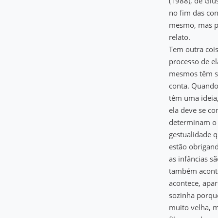
(1988), de Giu
no fim das con
mesmo, mas pa
relato.
Tem outra coi
processo de el
mesmos têm sob
conta. Quando 
têm uma ideia,
ela deve se co
determinam o 
gestualidade q
estão obrigand
as infâncias s
também aconte
acontece, apar
sozinha porque
muito velha, m