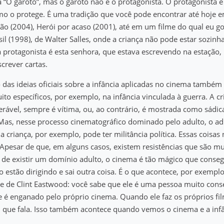
 “O garoto”, mas o garoto não é o protagonista. O protagonista 
mo o protege. É uma tradição que você pode encontrar até hoje 
ão (2004), Herói por acaso (2001), até em um filme do qual eu g
sil (1998), de Walter Salles, onde a criança não pode estar sozinh
a protagonista é esta senhora, que estava escrevendo na estação,
screver cartas.
o das ideias oficiais sobre a infância aplicadas no cinema també
o específicos, por exemplo, na infância vinculada à guerra. A cr
rável, sempre é vítima, ou, ao contrário, é mostrada como sádic
Mas, nesse processo cinematográfico dominado pelo adulto, o ad
a criança, por exemplo, pode ter militância política. Essas coisas
Apesar de que, em alguns casos, existem resistências que são mui
 de existir um domínio adulto, o cinema é tão mágico que conse
 estão dirigindo e sai outra coisa. É o que acontece, por exempl
e de Clint Eastwood: você sabe que ele é uma pessoa muito cons
le é enganado pelo próprio cinema. Quando ele faz os próprios fil
 que fala. Isso também acontece quando vemos o cinema e a infâ