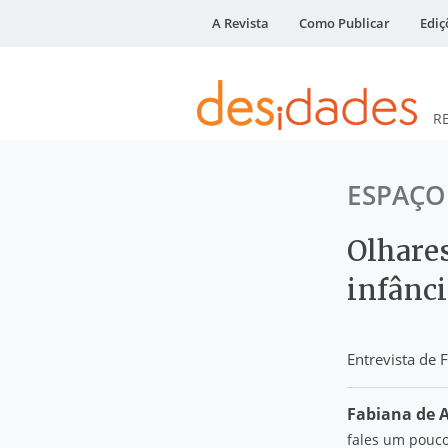
A Revista
Como Publicar
Ediç
R
DESidades
ESPAÇO
Olhare
infânc
Entrevista de
Fabiana de 
fales um pouco