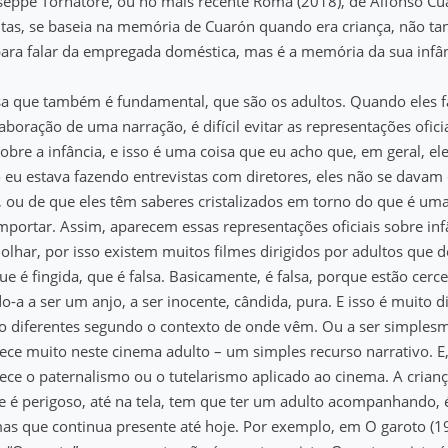
seppe Tornatore, ou no mais recente Roma (2018), de Alfonso Cua
tas, se baseia na memória de Cuarón quando era criança, não tant
ra falar da empregada doméstica, mas é a memória da sua infân
sa que também é fundamental, que são os adultos. Quando eles 
aboração de uma narração, é difícil evitar as representações ofici
re a infância, e isso é uma coisa que eu acho que, em geral, el
eu estava fazendo entrevistas com diretores, eles não se davam 
 ou de que eles têm saberes cristalizados em torno do que é um
mportar. Assim, aparecem essas representações oficiais sobre infâ
olhar, por isso existem muitos filmes dirigidos por adultos qu
ue é fingida, que é falsa. Basicamente, é falsa, porque estão cerc
o-a a ser um anjo, a ser inocente, cândida, pura. E isso é muito di
ão diferentes segundo o contexto de onde vêm. Ou a ser simplesm
ce muito neste cinema adulto – um simples recurso narrativo. E
ece o paternalismo ou o tutelarismo aplicado ao cinema. A crian
 é perigoso, até na tela, tem que ter um adulto acompanhando, 
as que continua presente até hoje. Por exemplo, em O garoto (19