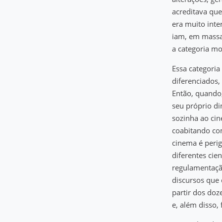
acreditava que
era muito int
iam, em massa
a categoria mo
Essa categoria
diferenciados,
Então, quando,
seu próprio di
sozinha ao cin
coabitando com
cinema é peri
diferentes cie
regulamentação
discursos que 
partir dos doze
e, além disso