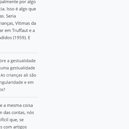
ipalmente por algo
a. Isso é algo que
s. Seria
ianças, Vítimas da
ar em Truffaut e a
didos (1959). E
bre a gestualidade
e uma gestualidade
 As crianças ali são
ingularidade e em
os?
ce a mesma coisa
m das contas, nós
ícil que, se
as com artigos