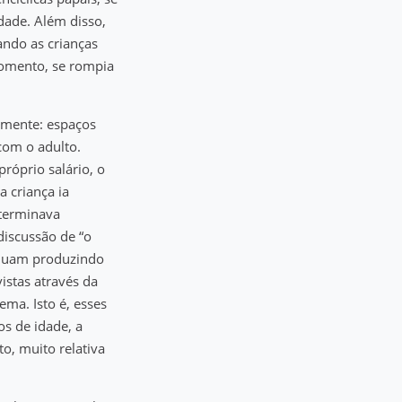
dade. Além disso,
ando as crianças
omento, se rompia
lmente: espaços
 com o adulto.
róprio salário, o
a criança ia
 terminava
discussão de “o
tinuam produzindo
istas através da
ema. Isto é, esses
os de idade, a
to, muito relativa