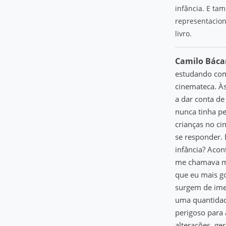
infância. E tam
representacio
livro.
Camilo Bácar
estudando com
cinemateca. Às
a dar conta de
nunca tinha pe
crianças no c
se responder.
infância? Acon
me chamava mui
que eu mais go
surgem de imed
uma quantidade
perigoso para 
alterações, ger