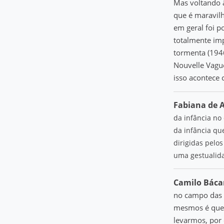
Mas voltando à
que é maravilh
em geral foi p
totalmente imp
tormenta (1946
Nouvelle Vagu
isso acontece
Fabiana de 
da infância no
da infância que
dirigidas pelo
uma gestualida
Camilo Bácar
no campo das C
mesmos é que d
levarmos, por 