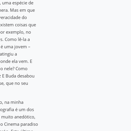
a, uma espécie de
âmera. Mas em que
veracidade do
existem coisas que
por exemplo, no
s. Como lê-la a
, é uma jovem –
atingiu a
 onde ela vem. E
ndo nele? Como
z E Buda desabou
se, que no seu
co, na minha
iografia é um dos
é muito anedótico,
mo Cinema paradiso