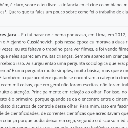
bém, é claro, sobre o teu livro La infancia en el cine colombiano: m
1
nes
. Quero que tu fales um pouco sobre como foi o trabalho de el
es Jara
– Eu fui parar no cinema por acaso, em Lima, em 2012,
 o Alejandro Cussiánovich, pois nessa época eu morava a duas 
 vezes, eu até faltava o trabalho para ver filmes, e foi vendo fil
 que neles apareciam muitas crianças. Sempre apareciam criança
rcebido isso. Aí surgiu então uma pergunta sociológica que era:
inema? É uma pergunta muito simples, muito básica, mas que é m
 E também: o que acontece quando se encontram a categoria cine
tecem mil coisas, que em geral não foram escritas, não foram tra
to a atenção. Principalmente em relação ao olhar. Por isso, no l
sto é o primeiro, porque quando se dá o encontro entre o cinema
iato discursos de controle desse olhar. Para mim, isso era fasci
 de cientificidades, de correntes científicas que acreditavam qu
a criança porque podia deixar ela cega, segundo o discurso médi
ar crises nervosas etc.; ou segundo o discurso teológico, com as e