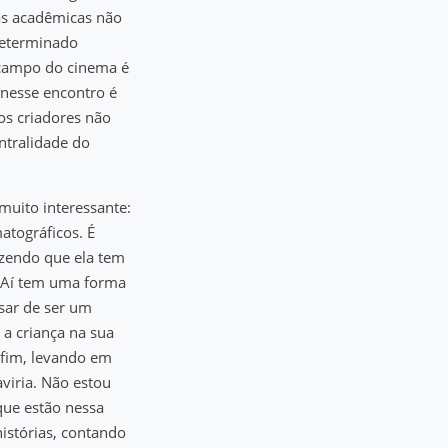
tas acadêmicas não
determinado
 campo do cinema é
 nesse encontro é
os criadores não
ntralidade do
muito interessante:
atográficos. É
izendo que ela tem
a. Aí tem uma forma
esar de ser um
 a criança na sua
nfim, levando em
viria. Não estou
que estão nessa
istórias, contando