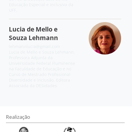
Educação Especial e Inclusiva da
UFF.
Lucia de Mello e
Souza Lehmann
lehmannlucia@gmail.com
Lucia de Mello e Souza Lehmann.
Professora Adjunta da
Universidade Federal Fluminense
na Faculdade de Educação e no
Curso de Mestrado Profissional
Diversidade e Inclusão. Editora
Associada da DESidades.
Realização