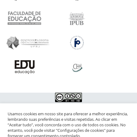
Usamos cookies em nosso site para oferecer a melhor experiência,
NIPIAC – Núcleo Interdisciplinar de Pesquisa para a Infância e
lembrando suas preferências e visitas repetidas. Ao clicar em
Adolescência Contemporâneas
“Aceitar tudo”, você concorda com o uso de todos os cookies. No
entanto, você pode visitar "Configurações de cookies" para
Universidade Federal do Rio de Janeiro - Campus da Praia Vermelha
fornecer um consentimento controlado.