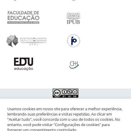
Usamos cookies em nosso site para oferecer a melhor experiência,
NIPIAC – Núcleo Interdisciplinar de Pesquisa para a Infância e
lembrando suas preferências e visitas repetidas. Ao clicar em
Adolescência Contemporâneas
“Aceitar tudo”, você concorda com o uso de todos os cookies. No
entanto, você pode visitar "Configurações de cookies" para
Universidade Federal do Rio de Janeiro - Campus da Praia Vermelha
fornecer um consentimento controlado.