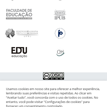
Usamos cookies em nosso site para oferecer a melhor experiência,
NIPIAC – Núcleo Interdisciplinar de Pesquisa para a Infância e
lembrando suas preferências e visitas repetidas. Ao clicar em
Adolescência Contemporâneas
“Aceitar tudo”, você concorda com o uso de todos os cookies. No
entanto, você pode visitar "Configurações de cookies" para
Universidade Federal do Rio de Janeiro - Campus da Praia Vermelha
fornecer um consentimento controlado.