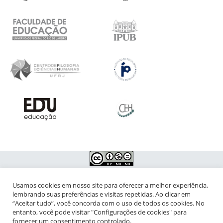
Usamos cookies em nosso site para oferecer a melhor experiência,
NIPIAC – Núcleo Interdisciplinar de Pesquisa para a Infância e
lembrando suas preferências e visitas repetidas. Ao clicar em
Adolescência Contemporâneas
“Aceitar tudo”, você concorda com o uso de todos os cookies. No
entanto, você pode visitar "Configurações de cookies" para
Universidade Federal do Rio de Janeiro - Campus da Praia Vermelha
fornecer um consentimento controlado.