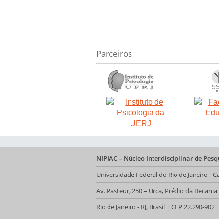
Parceiros
NIPIAC – Núcleo Interdisciplinar de Pes
Universidade Federal do Rio de Janeiro -
Av. Pasteur, 250 – Urca, Prédio da Decani
Rio de Janeiro - RJ, Brasil | CEP 22.290-902