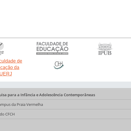
quisa para a Infância e Adolescência Contemporâneas
 Campus da Praia Vermelha
a do CFCH