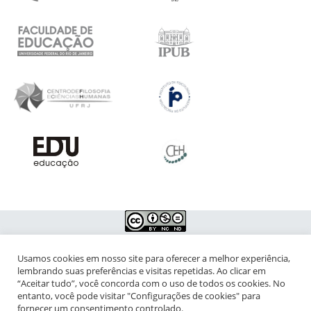
Usamos cookies em nosso site para oferecer a melhor experiência,
NIPIAC – Núcleo Interdisciplinar de Pesquisa para a Infância e
lembrando suas preferências e visitas repetidas. Ao clicar em
Adolescência Contemporâneas
“Aceitar tudo”, você concorda com o uso de todos os cookies. No
entanto, você pode visitar "Configurações de cookies" para
Universidade Federal do Rio de Janeiro - Campus da Praia Vermelha
fornecer um consentimento controlado.