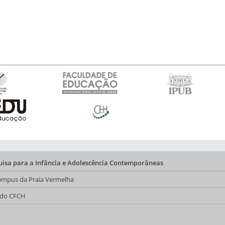
quisa para a Infância e Adolescência Contemporâneas
 Campus da Praia Vermelha
a do CFCH