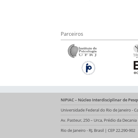
Parceiros
NIPIAC – Núcleo Interdisciplinar de Pes
Universidade Federal do Rio de Janeiro -
Av. Pasteur, 250 – Urca, Prédio da Decani
Rio de Janeiro - RJ, Brasil | CEP 22.290-902