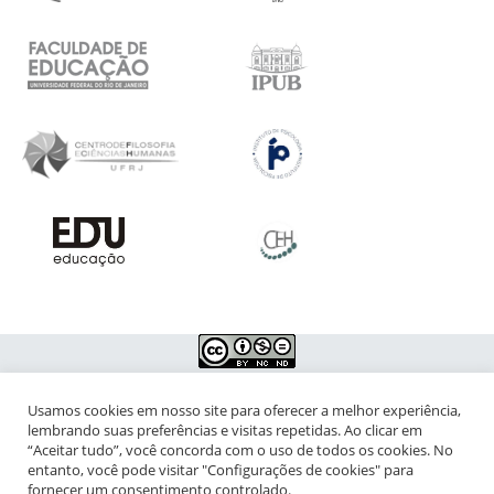
Usamos cookies em nosso site para oferecer a melhor experiência,
NIPIAC – Núcleo Interdisciplinar de Pesquisa para a Infância e
lembrando suas preferências e visitas repetidas. Ao clicar em
Adolescência Contemporâneas
“Aceitar tudo”, você concorda com o uso de todos os cookies. No
entanto, você pode visitar "Configurações de cookies" para
Universidade Federal do Rio de Janeiro - Campus da Praia Vermelha
fornecer um consentimento controlado.