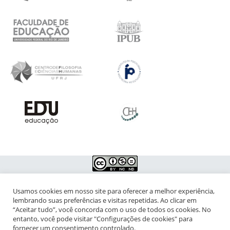
Usamos cookies em nosso site para oferecer a melhor experiência,
NIPIAC – Núcleo Interdisciplinar de Pesquisa para a Infância e
lembrando suas preferências e visitas repetidas. Ao clicar em
Adolescência Contemporâneas
“Aceitar tudo”, você concorda com o uso de todos os cookies. No
entanto, você pode visitar "Configurações de cookies" para
Universidade Federal do Rio de Janeiro - Campus da Praia Vermelha
fornecer um consentimento controlado.