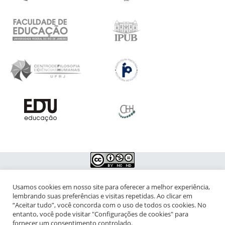
Usamos cookies em nosso site para oferecer a melhor experiência,
NIPIAC – Núcleo Interdisciplinar de Pesquisa para a Infância e
lembrando suas preferências e visitas repetidas. Ao clicar em
Adolescência Contemporâneas
“Aceitar tudo”, você concorda com o uso de todos os cookies. No
entanto, você pode visitar "Configurações de cookies" para
Universidade Federal do Rio de Janeiro - Campus da Praia Vermelha
fornecer um consentimento controlado.