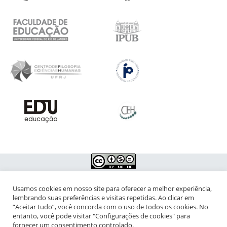
Usamos cookies em nosso site para oferecer a melhor experiência,
NIPIAC – Núcleo Interdisciplinar de Pesquisa para a Infância e
lembrando suas preferências e visitas repetidas. Ao clicar em
Adolescência Contemporâneas
“Aceitar tudo”, você concorda com o uso de todos os cookies. No
entanto, você pode visitar "Configurações de cookies" para
Universidade Federal do Rio de Janeiro - Campus da Praia Vermelha
fornecer um consentimento controlado.