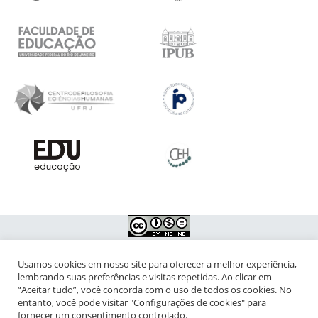
Usamos cookies em nosso site para oferecer a melhor experiência,
NIPIAC – Núcleo Interdisciplinar de Pesquisa para a Infância e
lembrando suas preferências e visitas repetidas. Ao clicar em
Adolescência Contemporâneas
“Aceitar tudo”, você concorda com o uso de todos os cookies. No
entanto, você pode visitar "Configurações de cookies" para
Universidade Federal do Rio de Janeiro - Campus da Praia Vermelha
fornecer um consentimento controlado.