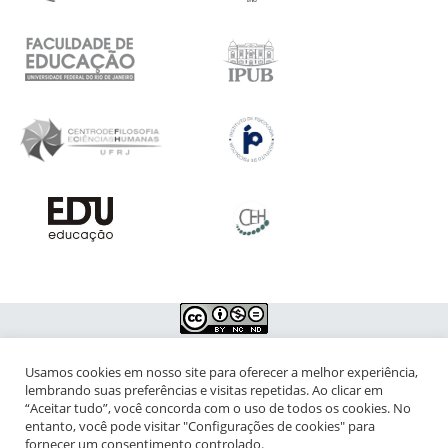
Usamos cookies em nosso site para oferecer a melhor experiência,
NIPIAC – Núcleo Interdisciplinar de Pesquisa para a Infância e
lembrando suas preferências e visitas repetidas. Ao clicar em
Adolescência Contemporâneas
“Aceitar tudo”, você concorda com o uso de todos os cookies. No
entanto, você pode visitar "Configurações de cookies" para
Universidade Federal do Rio de Janeiro - Campus da Praia Vermelha
fornecer um consentimento controlado.