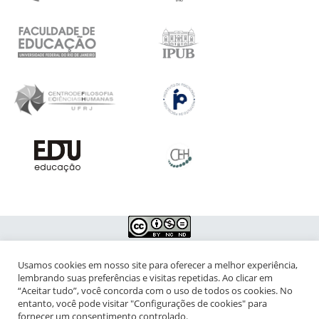
Usamos cookies em nosso site para oferecer a melhor experiência,
NIPIAC – Núcleo Interdisciplinar de Pesquisa para a Infância e
lembrando suas preferências e visitas repetidas. Ao clicar em
Adolescência Contemporâneas
“Aceitar tudo”, você concorda com o uso de todos os cookies. No
entanto, você pode visitar "Configurações de cookies" para
Universidade Federal do Rio de Janeiro - Campus da Praia Vermelha
fornecer um consentimento controlado.