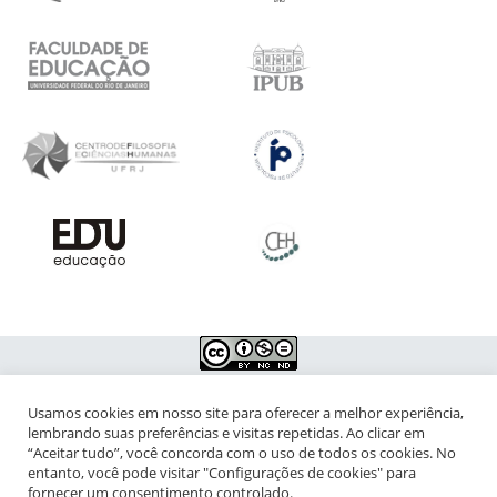
Usamos cookies em nosso site para oferecer a melhor experiência,
NIPIAC – Núcleo Interdisciplinar de Pesquisa para a Infância e
lembrando suas preferências e visitas repetidas. Ao clicar em
Adolescência Contemporâneas
“Aceitar tudo”, você concorda com o uso de todos os cookies. No
entanto, você pode visitar "Configurações de cookies" para
Universidade Federal do Rio de Janeiro - Campus da Praia Vermelha
fornecer um consentimento controlado.