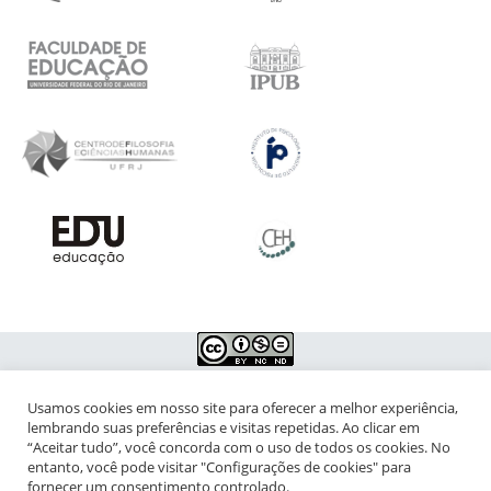
Usamos cookies em nosso site para oferecer a melhor experiência,
NIPIAC – Núcleo Interdisciplinar de Pesquisa para a Infância e
lembrando suas preferências e visitas repetidas. Ao clicar em
Adolescência Contemporâneas
“Aceitar tudo”, você concorda com o uso de todos os cookies. No
entanto, você pode visitar "Configurações de cookies" para
Universidade Federal do Rio de Janeiro - Campus da Praia Vermelha
fornecer um consentimento controlado.