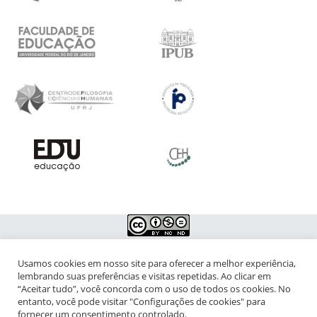
Usamos cookies em nosso site para oferecer a melhor experiência,
NIPIAC – Núcleo Interdisciplinar de Pesquisa para a Infância e
lembrando suas preferências e visitas repetidas. Ao clicar em
Adolescência Contemporâneas
“Aceitar tudo”, você concorda com o uso de todos os cookies. No
entanto, você pode visitar "Configurações de cookies" para
Universidade Federal do Rio de Janeiro - Campus da Praia Vermelha
fornecer um consentimento controlado.