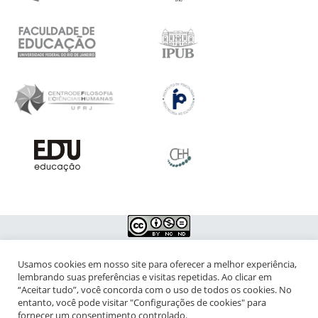
Usamos cookies em nosso site para oferecer a melhor experiência,
NIPIAC – Núcleo Interdisciplinar de Pesquisa para a Infância e
lembrando suas preferências e visitas repetidas. Ao clicar em
Adolescência Contemporâneas
“Aceitar tudo”, você concorda com o uso de todos os cookies. No
entanto, você pode visitar "Configurações de cookies" para
Universidade Federal do Rio de Janeiro - Campus da Praia Vermelha
fornecer um consentimento controlado.