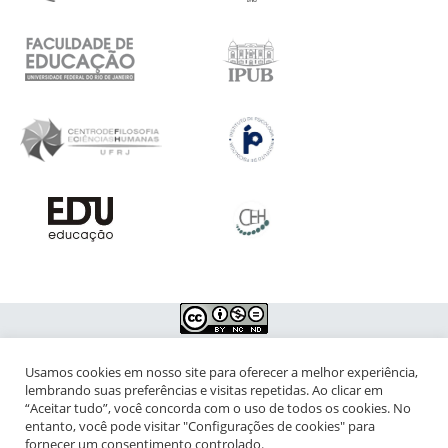
Usamos cookies em nosso site para oferecer a melhor experiência,
NIPIAC – Núcleo Interdisciplinar de Pesquisa para a Infância e
lembrando suas preferências e visitas repetidas. Ao clicar em
Adolescência Contemporâneas
“Aceitar tudo”, você concorda com o uso de todos os cookies. No
entanto, você pode visitar "Configurações de cookies" para
Universidade Federal do Rio de Janeiro - Campus da Praia Vermelha
fornecer um consentimento controlado.