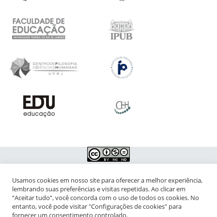
Usamos cookies em nosso site para oferecer a melhor experiência,
NIPIAC – Núcleo Interdisciplinar de Pesquisa para a Infância e
lembrando suas preferências e visitas repetidas. Ao clicar em
Adolescência Contemporâneas
“Aceitar tudo”, você concorda com o uso de todos os cookies. No
entanto, você pode visitar "Configurações de cookies" para
Universidade Federal do Rio de Janeiro - Campus da Praia Vermelha
fornecer um consentimento controlado.