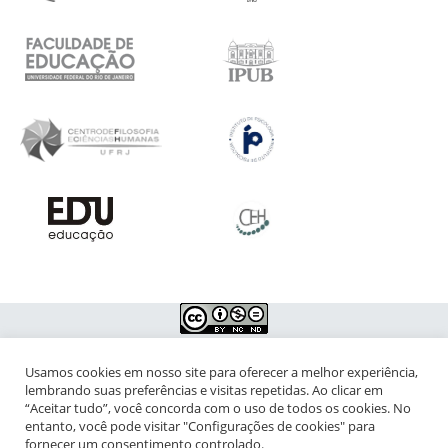
Usamos cookies em nosso site para oferecer a melhor experiência,
NIPIAC – Núcleo Interdisciplinar de Pesquisa para a Infância e
lembrando suas preferências e visitas repetidas. Ao clicar em
Adolescência Contemporâneas
“Aceitar tudo”, você concorda com o uso de todos os cookies. No
entanto, você pode visitar "Configurações de cookies" para
Universidade Federal do Rio de Janeiro - Campus da Praia Vermelha
fornecer um consentimento controlado.