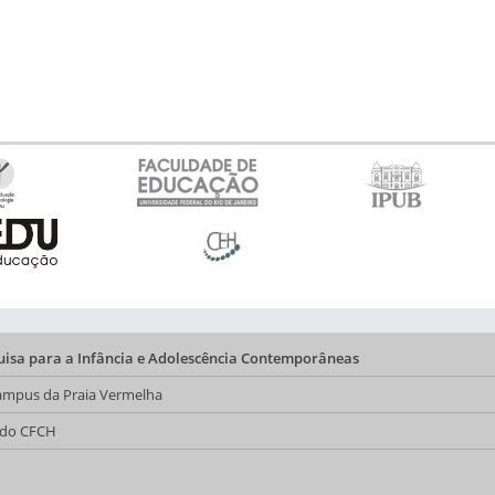
quisa para a Infância e Adolescência Contemporâneas
 Campus da Praia Vermelha
a do CFCH