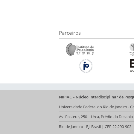
Parceiros
NIPIAC – Núcleo Interdisciplinar de Pes
Universidade Federal do Rio de Janeiro -
Av. Pasteur, 250 – Urca, Prédio da Decani
Rio de Janeiro - RJ, Brasil | CEP 22.290-902