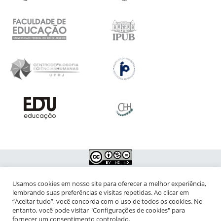
Usamos cookies em nosso site para oferecer a melhor experiência,
NIPIAC – Núcleo Interdisciplinar de Pesquisa para a Infância e
lembrando suas preferências e visitas repetidas. Ao clicar em
Adolescência Contemporâneas
“Aceitar tudo”, você concorda com o uso de todos os cookies. No
entanto, você pode visitar "Configurações de cookies" para
Universidade Federal do Rio de Janeiro - Campus da Praia Vermelha
fornecer um consentimento controlado.