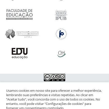
Usamos cookies em nosso site para oferecer a melhor experiência,
NIPIAC – Núcleo Interdisciplinar de Pesquisa para a Infância e
lembrando suas preferências e visitas repetidas. Ao clicar em
Adolescência Contemporâneas
“Aceitar tudo”, você concorda com o uso de todos os cookies. No
entanto, você pode visitar "Configurações de cookies" para
Universidade Federal do Rio de Janeiro - Campus da Praia Vermelha
fornecer um consentimento controlado.