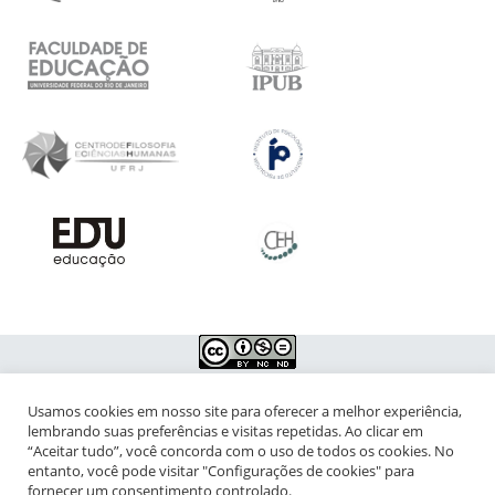
Usamos cookies em nosso site para oferecer a melhor experiência,
NIPIAC – Núcleo Interdisciplinar de Pesquisa para a Infância e
lembrando suas preferências e visitas repetidas. Ao clicar em
Adolescência Contemporâneas
“Aceitar tudo”, você concorda com o uso de todos os cookies. No
entanto, você pode visitar "Configurações de cookies" para
Universidade Federal do Rio de Janeiro - Campus da Praia Vermelha
fornecer um consentimento controlado.