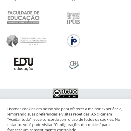
Usamos cookies em nosso site para oferecer a melhor experiência,
NIPIAC – Núcleo Interdisciplinar de Pesquisa para a Infância e
lembrando suas preferências e visitas repetidas. Ao clicar em
Adolescência Contemporâneas
“Aceitar tudo”, você concorda com o uso de todos os cookies. No
entanto, você pode visitar "Configurações de cookies" para
Universidade Federal do Rio de Janeiro - Campus da Praia Vermelha
fornecer um consentimento controlado.