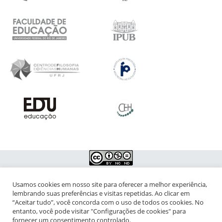
Usamos cookies em nosso site para oferecer a melhor experiência,
NIPIAC – Núcleo Interdisciplinar de Pesquisa para a Infância e
lembrando suas preferências e visitas repetidas. Ao clicar em
Adolescência Contemporâneas
“Aceitar tudo”, você concorda com o uso de todos os cookies. No
entanto, você pode visitar "Configurações de cookies" para
Universidade Federal do Rio de Janeiro - Campus da Praia Vermelha
fornecer um consentimento controlado.