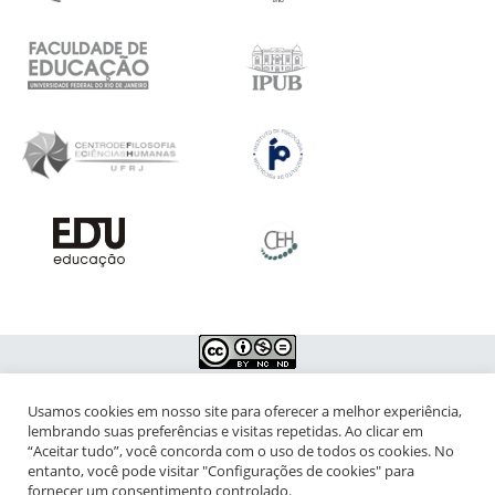
Usamos cookies em nosso site para oferecer a melhor experiência,
NIPIAC – Núcleo Interdisciplinar de Pesquisa para a Infância e
lembrando suas preferências e visitas repetidas. Ao clicar em
Adolescência Contemporâneas
“Aceitar tudo”, você concorda com o uso de todos os cookies. No
entanto, você pode visitar "Configurações de cookies" para
Universidade Federal do Rio de Janeiro - Campus da Praia Vermelha
fornecer um consentimento controlado.