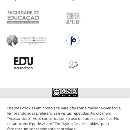
Usamos cookies em nosso site para oferecer a melhor experiência,
NIPIAC – Núcleo Interdisciplinar de Pesquisa para a Infância e
lembrando suas preferências e visitas repetidas. Ao clicar em
Adolescência Contemporâneas
“Aceitar tudo”, você concorda com o uso de todos os cookies. No
entanto, você pode visitar "Configurações de cookies" para
Universidade Federal do Rio de Janeiro - Campus da Praia Vermelha
fornecer um consentimento controlado.